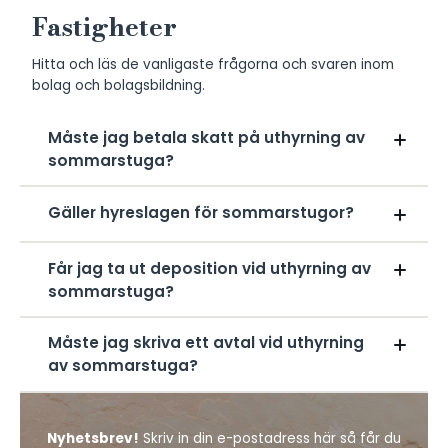
Fastigheter
Hitta och läs de vanligaste frågorna och svaren inom
bolag och bolagsbildning.
Måste jag betala skatt på uthyrning av
sommarstuga?
Ja, men bara om inkomsten överstiger ett visst belopp.
Gäller hyreslagen för sommarstugor?
Se Skatteverkets regler för privatuthyrning.
Nej, sommarstugor och fritidshus omfattas inte av
Får jag ta ut deposition vid uthyrning av
hyreslagens tvingande regler. Det ger större
sommarstuga?
avtalsfrihet – och större ansvar att skriva tydliga avtal.
Ja, men det bör framgå tydligt i avtalet och
Måste jag skriva ett avtal vid uthyrning
återbetalas om inget skadat uppstått.
av sommarstuga?
Det är inte lagkrav, men starkt rekommenderat. Ett
skriftligt avtal skyddar både dig och hyresgästen.
Nyhetsbrev!
Skriv in din e-postadress här så får du