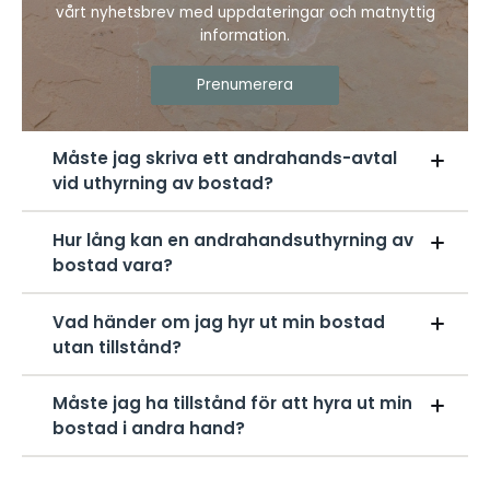
vårt nyhetsbrev med uppdateringar och matnyttig
information.
Prenumerera
Måste jag skriva ett andrahands-avtal
vid uthyrning av bostad?
Det är inte ett lagkrav, men starkt rekommenderat.
Hur lång kan en andrahandsuthyrning av
Utan avtal är det svårt att bevisa vad ni kommit
bostad vara?
överens om.
Vanligtvis 6–12 månader i taget, men det kan förlängas
Vad händer om jag hyr ut min bostad
om skälen kvarstår.
utan tillstånd?
Du riskerar att bli av med ditt kontrakt eller få en
Måste jag ha tillstånd för att hyra ut min
varning från bostadsrättsföreningen.
bostad i andra hand?
Ja. För hyresrätter krävs tillstånd från hyresvärden. För