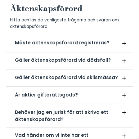
Äktenskapsförord
Hitta och läs de vanligaste frågorna och svaren om
äktenskapsförord.
Måste äktenskapsförord registreras?
Ja, det måste registreras på
Skatteverket – skicka
Gäller äktenskapsförord vid dödsfall?
originalet till: Äktenskapsregistret, 871 87 Härnösand.
Ja
Gäller äktenskapsförord vid skilsmässa?
Ja.
Är aktier giftorättsgods?
Ja, om inte äktenskapsförord eller annat avtal finns.
Behöver jag en jurist för att skriva ett
äktenskapsförord?
Det är inte ett krav, men det är starkt rekommenderat.
Vad händer om vi inte har ett