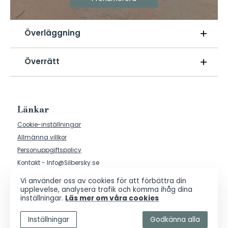
Överläggning
Rättens sammanträde för att bestämma dom eller
Överrätt
beslut.
De domstolar som dömer i högre samt sista instans,
dvs hovrätt och Högsta domstolen samt kammarrätt
Länkar
och Högsta förvaltningsdomstolen.
Cookie-inställningar
Allmänna villkor
Personuppgiftspolicy
Kontakt - Info@Silbersky.se
Vi använder oss av cookies för att förbättra din
upplevelse, analysera trafik och komma ihåg dina
inställningar.
Läs mer om våra cookies
Inställningar
Godkänna alla