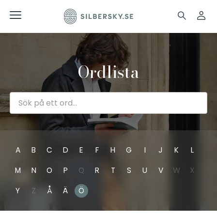
Ordlista
A
B
C
D
E
F
H
G
I
J
K
L
M
N
O
P
Q
R
T
S
U
V
W
X
Y
Z
Å
Ä
Ö