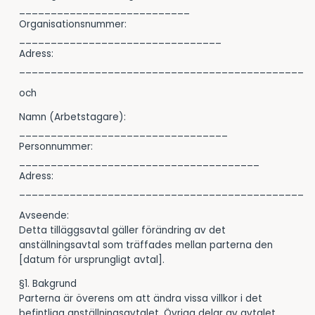
___________________________
Organisationsnummer:
________________________________
Adress:
_____________________________________________
och
Namn (Arbetstagare):
_________________________________
Personnummer:
______________________________________
Adress:
_____________________________________________
Avseende:
Detta tilläggsavtal gäller förändring av det
anställningsavtal som träffades mellan parterna den
[datum för ursprungligt avtal].
§1. Bakgrund
Parterna är överens om att ändra vissa villkor i det
befintliga anställningsavtalet. Övriga delar av avtalet