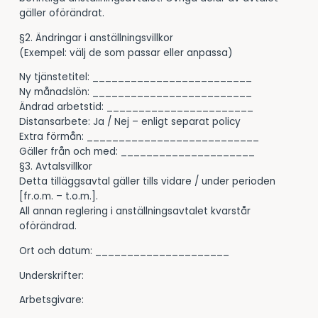
gäller oförändrat.
§2. Ändringar i anställningsvillkor
(Exempel: välj de som passar eller anpassa)
Ny tjänstetitel: _________________________
Ny månadslön: _________________________
Ändrad arbetstid: _______________________
Distansarbete: Ja / Nej – enligt separat policy
Extra förmån: ___________________________
Gäller från och med: _____________________
§3. Avtalsvillkor
Detta tilläggsavtal gäller tills vidare / under perioden
[fr.o.m. – t.o.m.].
All annan reglering i anställningsavtalet kvarstår
oförändrad.
Ort och datum: _____________________
Underskrifter:
Arbetsgivare: