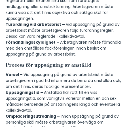
regelbrott eller ekonomiska skäl som företagets
nedläggning eller omstrukturering. Arbetsgivaren måste
kunna visa att det finns objektiva och sakliga skäl för
uppsägningen.
Turordning vid arbetsbrist –
Vid uppsägning på grund av
arbetsbrist måste arbetsgivaren följa turordningsregler.
Dessa kan vara reglerade i kollektivavtal.
Förhandlingsskyldighet –
Arbetsgivaren måste förhandla
med den anställdes fackföreningen innan beslut om
uppsägning på grund av arbetsbrist.
Process för uppsägning av anställd
Varsel –
Vid uppsägning på grund av arbetsbrist måste
arbetsgivaren i god tid informera de berörda anställda och,
om det finns, deras fackliga representanter.
Uppsägningstid –
Anställda har rätt till en viss
uppsägningstid, som vanligtvis varierar mellan en och sex
månader beroende på anställningens längd och eventuella
kollektivavtal.
Omplaceringsutredning –
Innan uppsägning på grund av
personliga skäl måste arbetsgivaren överväga om