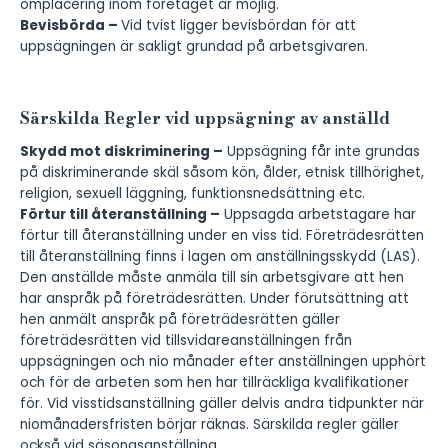
omplacering inom företaget är möjlig.
Bevisbörda –
Vid tvist ligger bevisbördan för att
uppsägningen är sakligt grundad på arbetsgivaren.
Särskilda Regler vid uppsägning av anställd
Skydd mot diskriminering –
Uppsägning får inte grundas
på diskriminerande skäl såsom kön, ålder, etnisk tillhörighet,
religion, sexuell läggning, funktionsnedsättning etc.
Förtur till återanställning –
Uppsagda arbetstagare har
förtur till återanställning under en viss tid. Företrädesrätten
till återanställning finns i
lagen om anställningsskydd
(LAS).
Den anställde måste anmäla till sin arbetsgivare att hen
har anspråk på företrädesrätten. Under förutsättning att
hen anmält anspråk på företrädesrätten gäller
företrädesrätten vid tillsvidareanställningen från
uppsägningen och nio månader efter anställningen upphört
och för de arbeten som hen har tillräckliga kvalifikationer
för. Vid
visstidsanställning
gäller delvis andra tidpunkter när
niomånadersfristen börjar räknas. Särskilda regler gäller
också vid säsongsanställning.