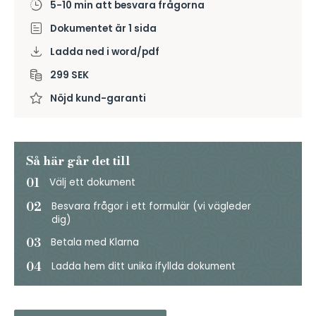
5-10 min att besvara frågorna
Dokumentet är 1 sida
Ladda ned i word/pdf
299 SEK
Nöjd kund-garanti
Så här går det till
01
Välj ett dokument
02
Besvara frågor i ett formulär (vi vägleder
dig)
03
Betala med Klarna
04
Ladda hem ditt unika ifyllda dokument