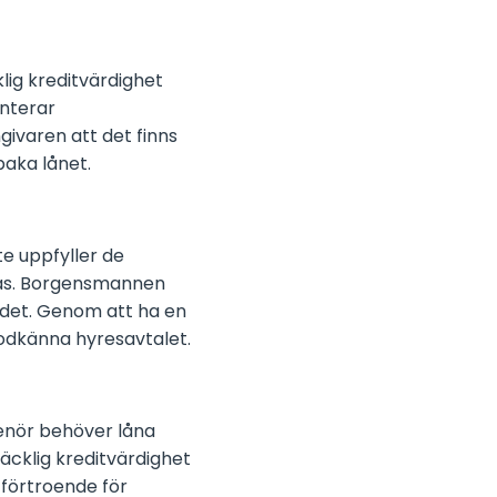
lig kreditvärdighet
anterar
givaren att det finns
baka lånet.
e uppfyller de
vas. Borgensmannen
a det. Genom att ha en
odkänna hyresavtalet.
enör behöver låna
äcklig kreditvärdighet
 förtroende för