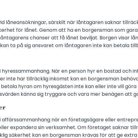
d låneansökningar, särskilt när låntagaren saknar tillräck
 säkerhet för lånet. Genom att ha en borgensman som gar
åntagarens chanser att få lånet beviljat. Borgen visar lån
an ta på sig ansvaret om låntagaren inte kan betala till
 hyressammanhang. När en person hyr en bostad och int
er inte har tillräcklig inkomst kan en borgensman behö
tt betala hyran om hyresgästen inte kan eller inte vill gör
värden känna sig tryggare och vara mer benägen att g
er
i affärssammanhang när en företagsägare eller entrepr
eller expandera sin verksamhet. Om företaget saknar tillr
räcklig säkerhet kan en borgensman krävas för att ge extra