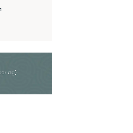
a
der dig)