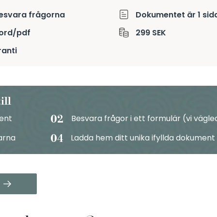
besvara frågorna
Dokumentet är 1 sid
word/pdf
299 SEK
anti
ill
02
ment
Besvara frågor i ett formulär (vi vägle
04
arna
Ladda hem ditt unika ifyllda dokument