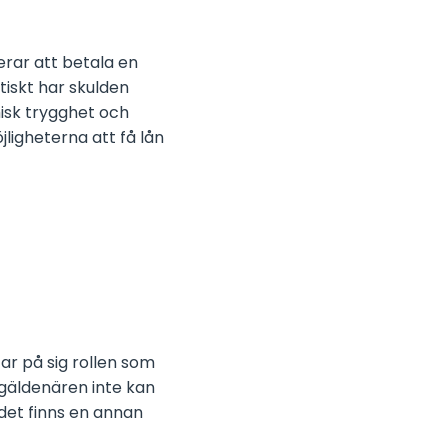
rar att betala en
iskt har skulden
misk trygghet och
ligheterna att få lån
ar på sig rollen som
dgäldenären inte kan
 det finns en annan