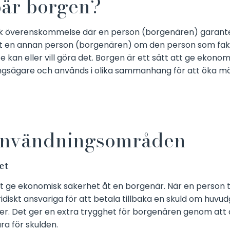
bär borgen?
isk överenskommelse där en person (borgenären) garante
åt en annan person (borgenären) om den person som fakt
 kan eller vill göra det. Borgen är ett sätt att ge ekono
ingsägare och används i olika sammanhang för att öka möj
användningsområden
et
t ge ekonomisk säkerhet åt en borgenär. När en person t
idiskt ansvariga för att betala tillbaka en skuld om huvu
heter. Det ger en extra trygghet för borgenären genom att
a för skulden.