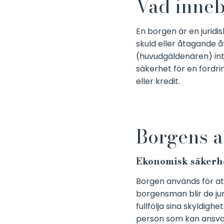
Vad inne
En borgen är en jurid
skuld eller åtagande 
(huvudgäldenären) inte
säkerhet för en fordr
eller kredit.
Borgens 
Ekonomisk säkerh
Borgen används för at
borgensman blir de jur
fullfölja sina skyldig
person som kan ansvar