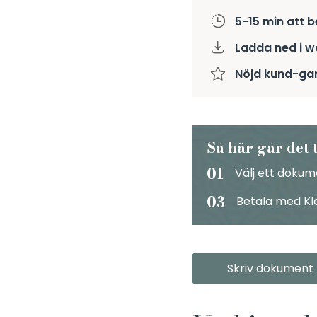
5-15 min att 
Ladda ned i 
Nöjd kund-gar
Så här går det t
01
Välj ett doku
03
Betala med Kl
Skriv dokument